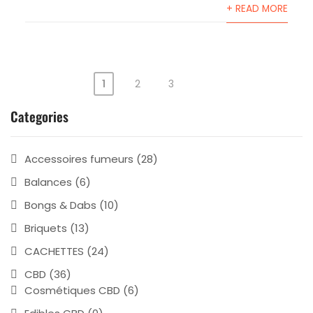
+ READ MORE
1
2
3
Pagination
Categories
des
publications
Accessoires fumeurs
(28)
Balances
(6)
Bongs & Dabs
(10)
Briquets
(13)
CACHETTES
(24)
CBD
(36)
Cosmétiques CBD
(6)