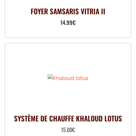
FOYER SAMSARIS VITRIA II
Le
Le
14.99
€
prix
prix
initial
actuel
était :
est :
19.99€.
14.99€.
SYSTÈME DE CHAUFFE KHALOUD LOTUS
15.00
€