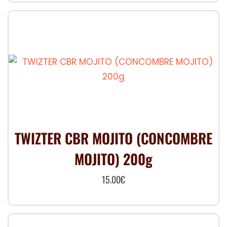
produit
a
plusieurs
variations.
Les
options
peuvent
être
choisies
TWIZTER CBR MOJITO (CONCOMBRE
sur
MOJITO) 200g
la
page
15.00
€
du
produit