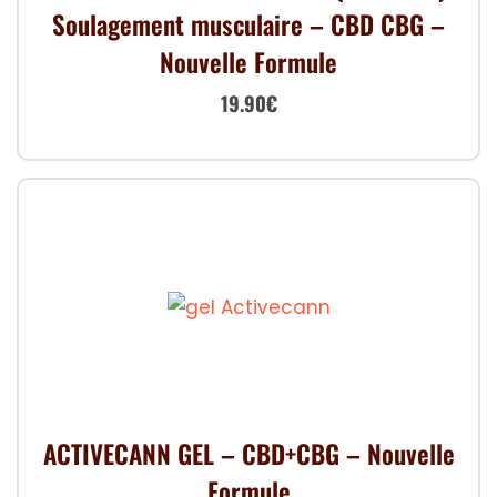
Soulagement musculaire – CBD CBG –
Nouvelle Formule
Le
Le
19.90
€
prix
prix
initial
actuel
était :
est :
24.90€.
19.90€.
ACTIVECANN GEL – CBD+CBG – Nouvelle
Formule