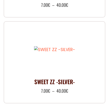
Plage
7.00
€
–
40.00
€
la
de
page
Ce
prix :
du
produit
produit
7.00€
a
à
plusieurs
40.00€
variations.
Les
options
peuvent
être
choisies
SWEET ZZ -SILVER-
sur
Plage
7.00
€
–
40.00
€
la
de
page
Ce
prix :
du
produit