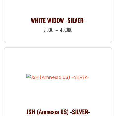
peuvent
être
choisies
WHITE WIDOW -SILVER-
sur
Plage
7.00
€
–
40.00
€
la
de
page
Ce
prix :
du
produit
produit
7.00€
a
à
plusieurs
40.00€
variations.
Les
options
peuvent
être
choisies
JSH (Amnesia US) -SILVER-
sur