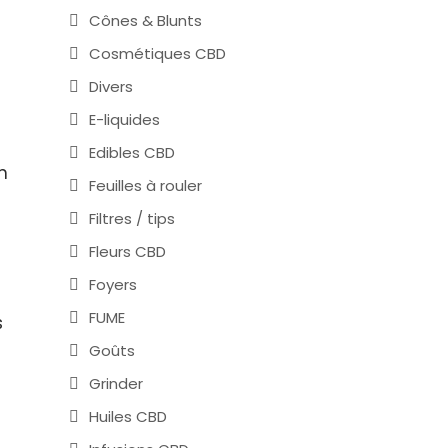
Cônes & Blunts
Cosmétiques CBD
Divers
E-liquides
Edibles CBD
n
Feuilles à rouler
Filtres / tips
Fleurs CBD
Foyers
FUME
s
Goûts
Grinder
Huiles CBD