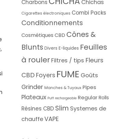
CHICHA
Chichas
Charbons
Combi Packs
Cigarettes électroniques
Conditionnements
Cônes &
Cosmétiques CBD
e
Feuilles
Blunts
,
Divers
E-liquides
à rouler
Fleurs
Filtres / tips
FUME
i
CBD
Foyers
Goûts
Grinder
Pipes
Manches & Tuyaux
n
Plateaux
Regular
Rolls
Puff rechargeable
Slim
Systemes de
Résines CBD
VAPE
chauffe