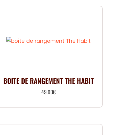
initial
actuel
était :
est :
24.99€.
19.99€.
BOITE DE RANGEMENT THE HABIT
49.00
€