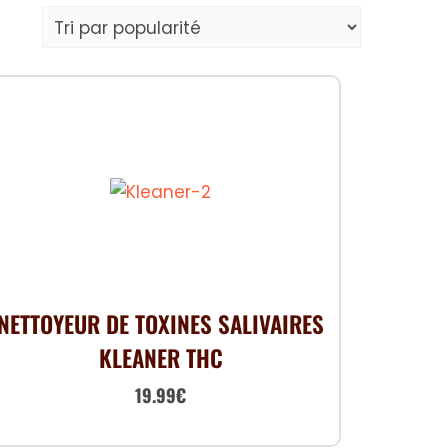
NETTOYEUR DE TOXINES SALIVAIRES
KLEANER THC
Le
Le
19.99
€
prix
prix