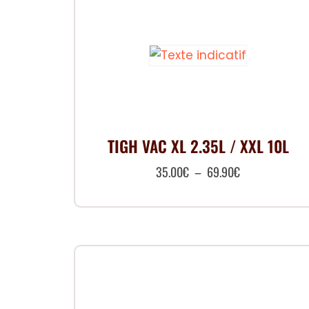
TIGH VAC XL 2.35L / XXL 10L
Plage
35.00
€
–
69.90
€
de
Ce
prix :
produit
35.00€
a
à
plusieurs
69.90€
variations.
Les