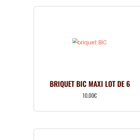
a
plusieurs
variations.
Les
options
peuvent
être
choisies
sur
BRIQUET BIC MAXI LOT DE 6
la
page
10.00
€
du
produit