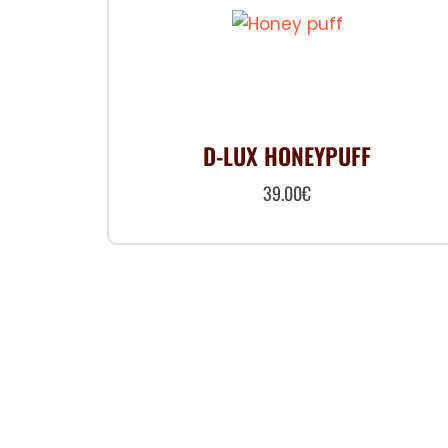
options
peuvent
être
choisies
sur
D-LUX HONEYPUFF
la
page
39.00
€
du
produit