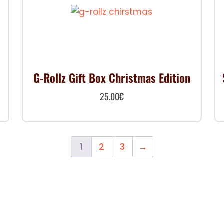
G-Rollz Gift Box Christmas Edition
25.00
€
1
2
3
→