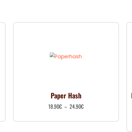
té
Paper Hash
Plage
18.90
€
–
24.90
€
de
Ce
prix :
produit