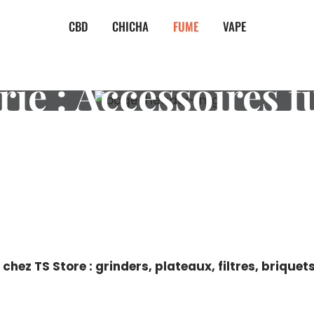
CBD
CHICHA
FUME
VAPE
rie :
Accessoires 
hez TS Store : grinders, plateaux, filtres, brique