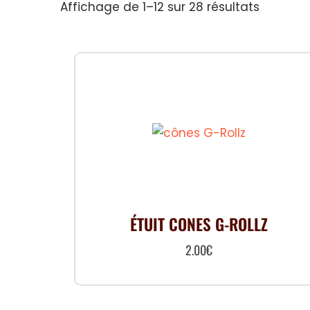
Trié
Affichage de 1–12 sur 28 résultats
par
populari
ÉTUIT CONES G-ROLLZ
2.00
€
Ce
produit