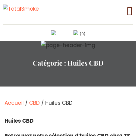
(0)
Catégorie :
Huiles CBD
Accueil
/
CBD
/ Huiles CBD
Huiles CBD
Retrouvez notre sélection d’huiles CBD chez TS