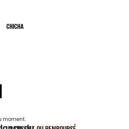
CHICHA
l
ndance du
L'indispensabl
SATISFAIT OU REMBOURSÉ