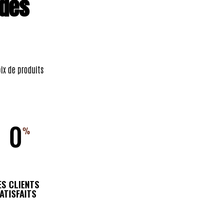
 des
oix de produits
0
%
ES CLIENTS
ATISFAITS