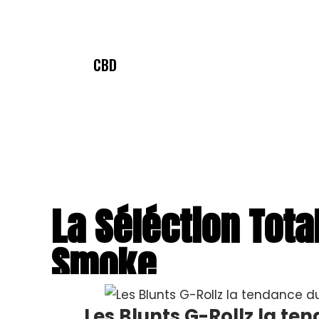
CBD
La Séléction Tota
Smoke
Les Blunts G-Rollz la te