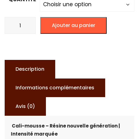
quantité
Ajouter au panier
de
RÉSINE
CALI-
MOUSSE
Description
Informations complémentaires
Avis (0)
Cali-mousse – Résine nouvelle génération |
Intensité marquée