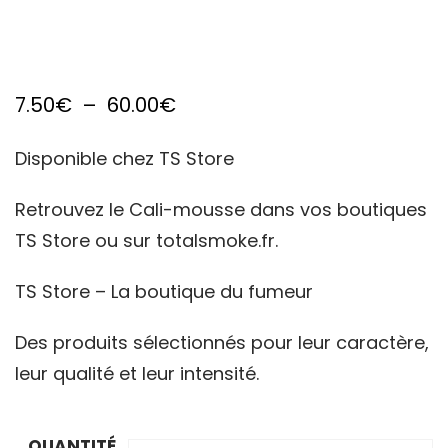
Plage
7.50
€
–
60.00
€
de
Disponible chez TS Store
prix :
7.50€
Retrouvez le Cali-mousse dans vos boutiques
TS Store ou sur totalsmoke.fr.
à
60.00€
TS Store – La boutique du fumeur
Des produits sélectionnés pour leur caractère,
leur qualité et leur intensité.
QUANTITÉ