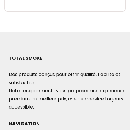
de
Ce
prix :
produit
7.50€
a
à
plusieurs
50.00€
variations.
Les
options
TOTAL SMOKE
peuvent
Des produits conçus pour offrir qualité, fiabilité et
être
satisfaction.
choisies
Notre engagement : vous proposer une expérience
sur
premium, au meilleur prix, avec un service toujours
la
accessible.
page
du
NAVIGATION
produit