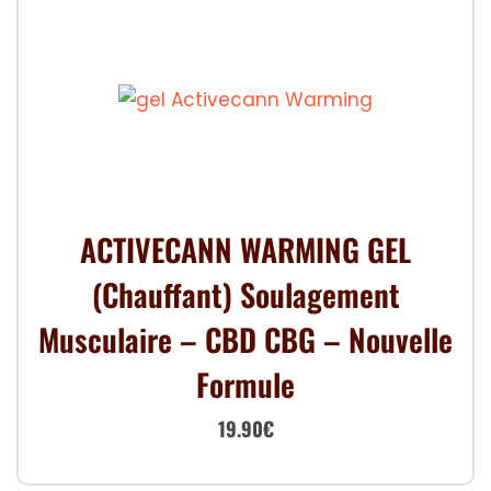
ACTIVECANN WARMING GEL
(chauffant) Soulagement
Musculaire – CBD CBG – Nouvelle
Formule
Le
Le
19.90
€
prix
prix