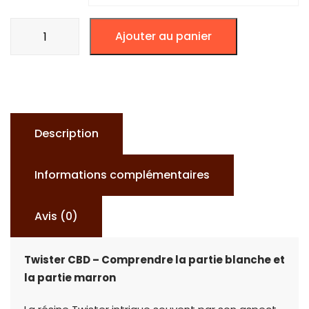
quantité
Ajouter au panier
de
RÉSINE
TWISTER
Description
Informations complémentaires
Avis (0)
Twister CBD – Comprendre la partie blanche et
la partie marron