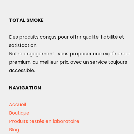
60.00€
variations.
Les
options
TOTAL SMOKE
peuvent
Des produits conçus pour offrir qualité, fiabilité et
être
satisfaction.
choisies
Notre engagement : vous proposer une expérience
sur
premium, au meilleur prix, avec un service toujours
la
accessible.
page
du
NAVIGATION
produit
Accueil
Boutique
Produits testés en laboratoire
Blog