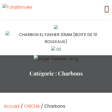
(0)
Catégorie :
Charbons
Accueil
/
CHICHA
/ Charbons