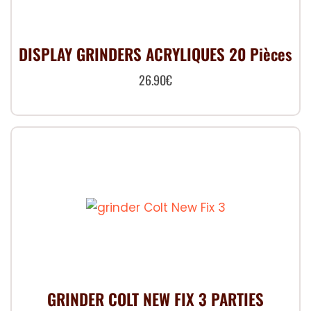
peuvent
être
choisies
DISPLAY GRINDERS ACRYLIQUES 20 Pièces
sur
26.90
€
la
page
du
produit
GRINDER COLT NEW FIX 3 PARTIES