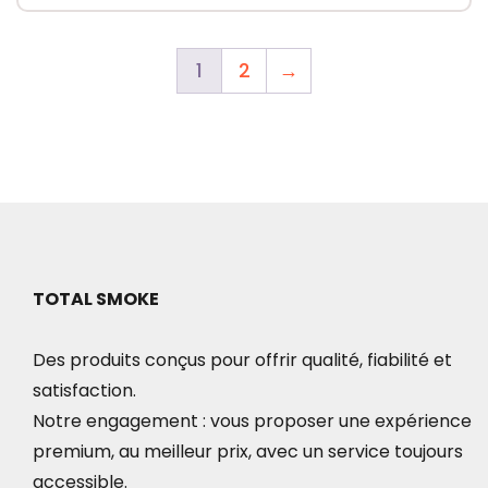
produit
initial
actuel
produit
était :
est :
a
1
2
→
20.00€.
10.00€.
plusieurs
variations.
Les
options
peuvent
être
choisies
TOTAL SMOKE
sur
la
Des produits conçus pour offrir qualité, fiabilité et
page
satisfaction.
du
Notre engagement : vous proposer une expérience
produit
premium, au meilleur prix, avec un service toujours
accessible.