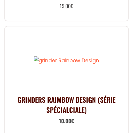
15.00
€
Ce
produit
a
plusieurs
variations.
Les
options
peuvent
être
choisies
GRINDERS RAIMBOW DESIGN (SÉRIE
sur
SPÉCIALCIALE)
la
Le
Le
10.00
page
€
du
prix
prix
Ce