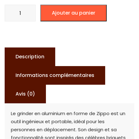
quantité
Ajouter au panier
de
GRINDER
ZIPP
DESIGN
Description
Informations complémentaires
Avis (0)
Le grinder en aluminium en forme de Zippo est un
outil ingénieux et portable, idéal pour les
personnes en déplacement. Son design et sa
fonctionnalité sont inspirés des célèbres briquets