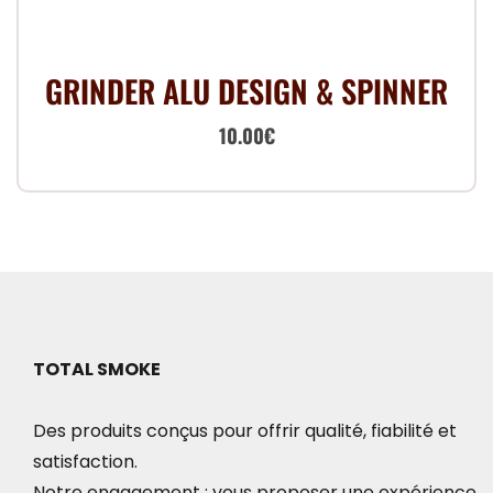
peuvent
être
choisies
GRINDER ALU DESIGN & SPINNER
sur
la
Le
Le
10.00
€
page
prix
prix
du
initial
actuel
produit
était :
est :
20.00€.
10.00€.
TOTAL SMOKE
Des produits conçus pour offrir qualité, fiabilité et
satisfaction.
Notre engagement : vous proposer une expérience