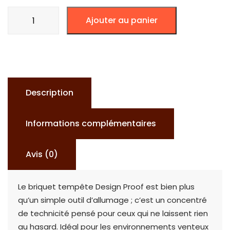
quantité
Ajouter au panier
de
BRIQUET
TEMPÊTE
DESIGN
PROOF
Description
Informations complémentaires
Avis (0)
Le briquet tempête Design Proof est bien plus
qu’un simple outil d’allumage ; c’est un concentré
de technicité pensé pour ceux qui ne laissent rien
au hasard. Idéal pour les environnements venteux