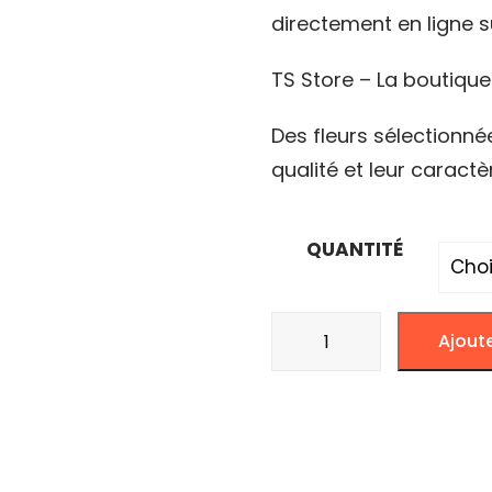
directement en ligne s
à
20.
TS Store – La boutiqu
Des fleurs sélectionné
qualité et leur caractè
QUANTITÉ
quantité
Ajout
de
ALLIEN
OG
-
BRONZE-