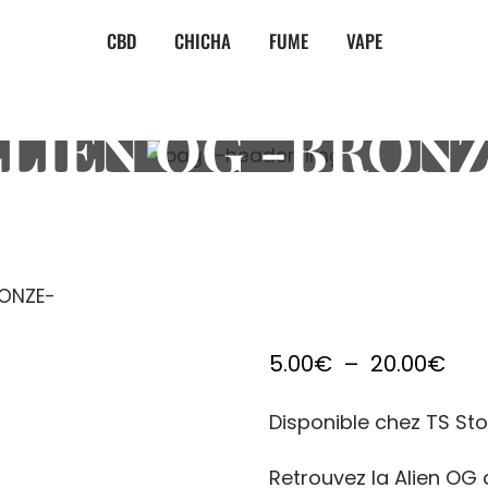
CBD
CHICHA
FUME
VAPE
LIEN OG -BRON
RONZE-
Pla
5.00
€
–
20.00
€
de
Disponible chez TS St
prix 
5.0
Retrouvez la Alien OG