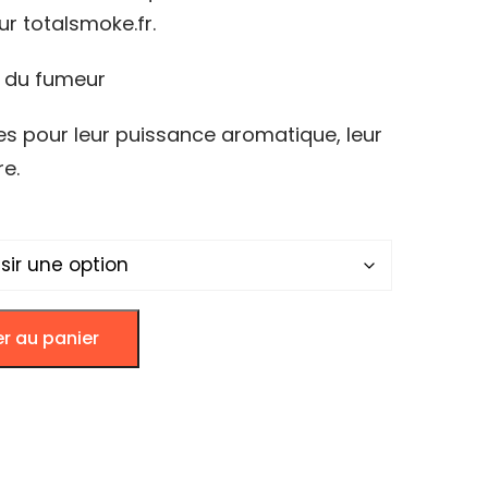
ur totalsmoke.fr.
00€
e du fumeur
es pour leur puissance aromatique, leur
re.
er au panier