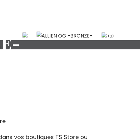
ZE-
(0)
ge
ore
:
0€
 dans vos boutiques TS Store ou