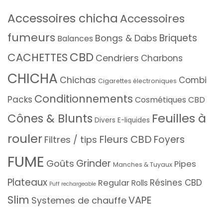
Accessoires chicha
Accessoires
fumeurs
Briquets
Bongs & Dabs
Balances
CBD
CACHETTES
Cendriers
Charbons
CHICHA
Chichas
Combi
Cigarettes électroniques
Conditionnements
Packs
Cosmétiques CBD
Feuilles à
Cônes & Blunts
Divers
E-liquides
rouler
Fleurs CBD
Foyers
Filtres / tips
FUME
Grinder
Goûts
Pipes
Manches & Tuyaux
Plateaux
Résines CBD
Regular
Rolls
Puff rechargeable
Slim
VAPE
Systemes de chauffe