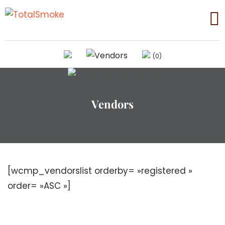
(0)
Vendors
[wcmp_vendorslist orderby= »registered »
order= »ASC »]