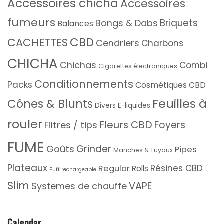
Accessoires chicha
Accessoires
fumeurs
Briquets
Bongs & Dabs
Balances
CBD
CACHETTES
Cendriers
Charbons
CHICHA
Chichas
Combi
Cigarettes électroniques
Conditionnements
Packs
Cosmétiques CBD
Feuilles à
Cônes & Blunts
Divers
E-liquides
rouler
Fleurs CBD
Foyers
Filtres / tips
FUME
Grinder
Goûts
Pipes
Manches & Tuyaux
Plateaux
Résines CBD
Regular
Rolls
Puff rechargeable
Slim
VAPE
Systemes de chauffe
Calendar