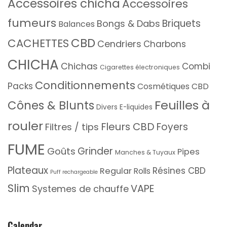
Accessoires chicha
Accessoires
fumeurs
Briquets
Bongs & Dabs
Balances
CBD
CACHETTES
Cendriers
Charbons
CHICHA
Chichas
Combi
Cigarettes électroniques
Conditionnements
Packs
Cosmétiques CBD
Feuilles à
Cônes & Blunts
Divers
E-liquides
rouler
Fleurs CBD
Foyers
Filtres / tips
FUME
Grinder
Goûts
Pipes
Manches & Tuyaux
Plateaux
Résines CBD
Regular
Rolls
Puff rechargeable
Slim
VAPE
Systemes de chauffe
Calendar