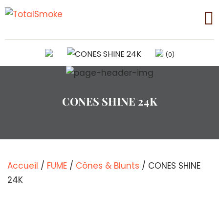
(0)
CONES SHINE 24K
Accueil
/
FUME
/
Cônes & Blunts
/ CONES SHINE
24K