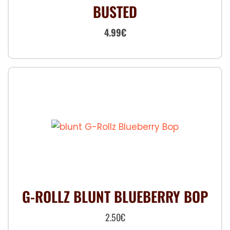
BUSTED
Le
Le
4.99
€
prix
prix
initial
actuel
était :
est :
7.00€.
4.99€.
G-ROLLZ BLUNT BLUEBERRY BOP
2.50
€