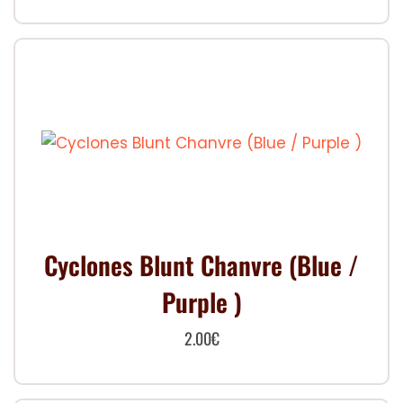
Cyclones Blunt Chanvre (Blue /
Purple )
2.00
€
Ce
produit