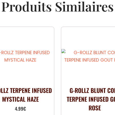
Produits Similaires
LLZ TERPENE INFUSED
G-ROLLZ BLUNT CO
MYSTICAL HAZE
TERPENE INFUSED G
ROSE
Le
Le
4.99
€