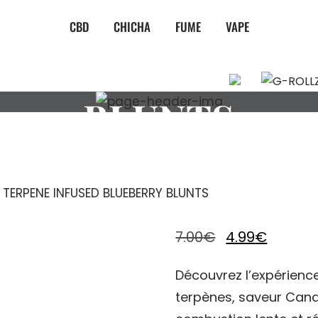
CBD
CHICHA
FUME
VAPE
ERPENE INFUSED
BLUNTS
 TERPENE INFUSED BLUEBERRY BLUNTS
Le
Le
7.00
€
4.99
€
prix
prix
Découvrez l’expérienc
initial
actuel
terpènes, saveur Can
était :
est :