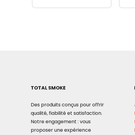
prix
prix
initial
actuel
était :
est :
7.00€.
4.99€.
TOTAL SMOKE
Des produits conçus pour offrir
qualité, fiabilité et satisfaction.
Notre engagement : vous
proposer une expérience