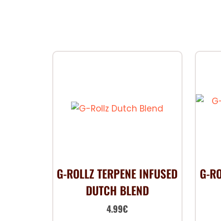
G-ROLLZ TERPENE INFUSED
G-RO
DUTCH BLEND
Le
Le
4.99
€