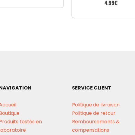
prix
prix
Le
Le
4.99
€
initial
actuel
prix
prix
était :
est :
initial
actuel
7.00€.
4.99€.
était :
est :
7.00€.
4.99€.
NAVIGATION
SERVICE CLIENT
Accueil
Politique de livraison
Boutique
Politique de retour
Produits testés en
Remboursements &
laboratoire
compensations