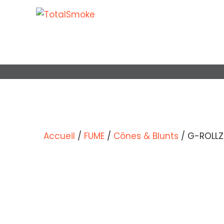
G-ROLLZ T
Accueil
/
FUME
/
Cônes & Blunts
/ G-ROLLZ