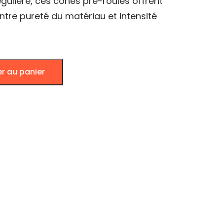
gulière, ces cônes pré-roulés offrent
entre pureté du matériau et intensité
er au panier