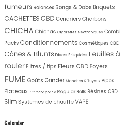
fumeurs
Briquets
Bongs & Dabs
Balances
CBD
CACHETTES
Cendriers
Charbons
CHICHA
Chichas
Combi
Cigarettes électroniques
Conditionnements
Packs
Cosmétiques CBD
Feuilles à
Cônes & Blunts
Divers
E-liquides
rouler
Fleurs CBD
Foyers
Filtres / tips
FUME
Grinder
Goûts
Pipes
Manches & Tuyaux
Plateaux
Résines CBD
Regular
Rolls
Puff rechargeable
Slim
VAPE
Systemes de chauffe
Calendar