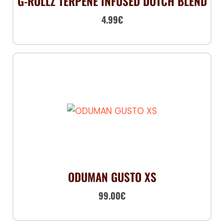
G-ROLLZ TERPENE INFUSED DUTCH BLEND
4.99
€
ODUMAN GUSTO XS
99.00
€