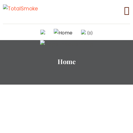
(0)
Home
TS STORE
TOTALSMOKE