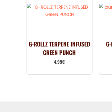
G-ROLLZ TERPENE INFUSED
G-
GREEN PUNCH
Le
Le
4.99
€
prix
prix
initial
actuel
était :
est :
7.00€.
4.99€.