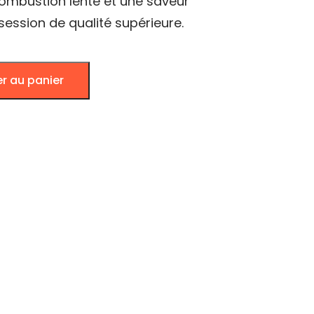
combustion lente et une saveur
ession de qualité supérieure.
er au panier