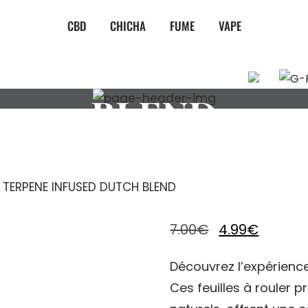
CBD
CHICHA
FUME
VAPE
 TERPENE INFUS
BLEND
 TERPENE INFUSED DUTCH BLEND
Le
Le
7.00
€
4.99
€
prix
prix
Découvrez l’expérienc
initial
actuel
Ces feuilles à rouler
était :
est :