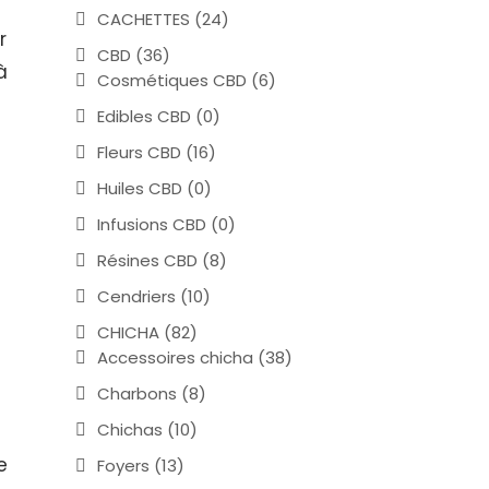
CACHETTES
(24)
r
CBD
(36)
à
Cosmétiques CBD
(6)
Edibles CBD
(0)
Fleurs CBD
(16)
Huiles CBD
(0)
Infusions CBD
(0)
Résines CBD
(8)
Cendriers
(10)
CHICHA
(82)
Accessoires chicha
(38)
a
Charbons
(8)
Chichas
(10)
e
Foyers
(13)