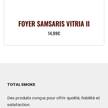
FOYER SAMSARIS VITRIA II
Le
Le
14.99
€
prix
prix
initial
actuel
était :
est :
19.99€.
14.99€.
TOTAL SMOKE
Des produits conçus pour offrir qualité, fiabilité et
satisfaction.