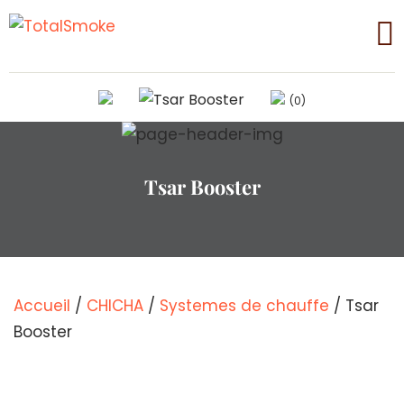
(0)
Tsar Booster
Accueil
/
CHICHA
/
Systemes de chauffe
/ Tsar
Booster