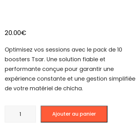
20.00
€
Optimisez vos sessions avec le pack de 10
boosters Tsar. Une solution fiable et
performante conçue pour garantir une
expérience constante et une gestion simplifiée
de votre matériel de chicha.
quantité
Ajouter au panier
de
Tsar
Booster