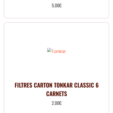
5.00
€
Ce
produit
a
plusieurs
variations.
Les
options
peuvent
être
choisies
FILTRES CARTON TONKAR CLASSIC 6
sur
CARNETS
la
2.00
page
€
du
Ce