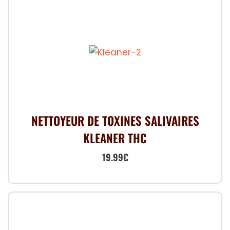
NETTOYEUR DE TOXINES SALIVAIRES
KLEANER THC
Le
Le
19.99
€
prix
prix
initial
actuel
était :
est :
24.99€.
19.99€.