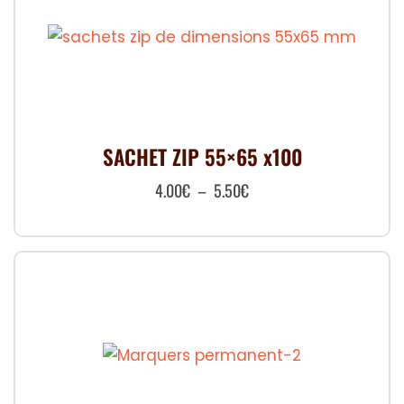
SACHET ZIP 55×65 x100
Plage
4.00
€
–
5.50
€
de
Ce
prix :
produit
4.00€
a
à
plusieurs
5.50€
variations.
Les
options