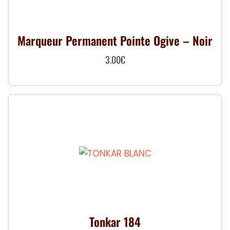
peuvent
être
choisies
Marqueur Permanent Pointe Ogive – Noir
sur
3.00
€
la
page
du
produit
Tonkar 184