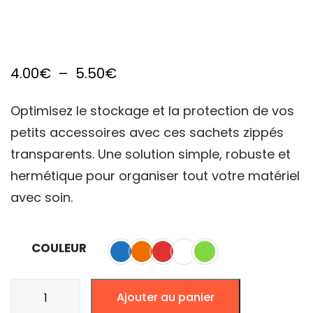
Plage
4.00
€
–
5.50
€
de
Optimisez le stockage et la protection de vos
prix :
petits accessoires avec ces sachets zippés
4.00€
transparents. Une solution simple, robuste et
à
hermétique pour organiser tout votre matériel
5.50€
avec soin.
COULEUR
quantité
Ajouter au panier
de