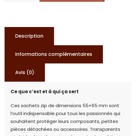
SACHET
ZIP
55x65
x100
Description
Informations complémentaires
Avis (0)
Ce que c’est et à qui ça sert
Ces sachets zip de dimensions 55×65 mm sont
l’outil indispensable pour tous les passionnés qui
souhaitent protéger leurs composants, petites
pièces détachées ou accessoires. Transparents