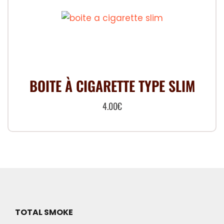
BOITE À CIGARETTE TYPE SLIM
4.00
€
Ce
produit
a
plusieurs
variations.
Les
options
TOTAL SMOKE