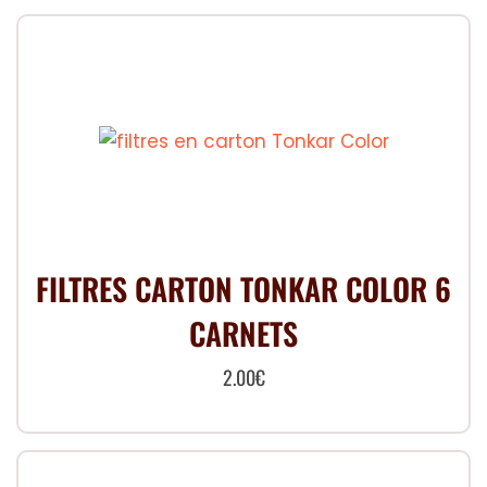
FILTRES CARTON TONKAR COLOR 6
CARNETS
2.00
€
Ce
produit
a