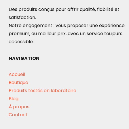
peuvent
Des produits conçus pour offrir qualité, fiabilité et
être
satisfaction.
choisies
Notre engagement : vous proposer une expérience
sur
premium, au meilleur prix, avec un service toujours
la
accessible.
page
du
NAVIGATION
produit
Accueil
Boutique
Produits testés en laboratoire
Blog
À propos
Contact