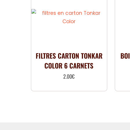
FILTRES CARTON TONKAR
BOI
COLOR 6 CARNETS
2.00
€
Ce
produit
a
plusieurs
variations.
Les