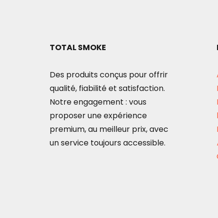
options
peuvent
être
TOTAL SMOKE
choisies
sur
Des produits conçus pour offrir
la
qualité, fiabilité et satisfaction.
page
Notre engagement : vous
du
proposer une expérience
produit
premium, au meilleur prix, avec
un service toujours accessible.