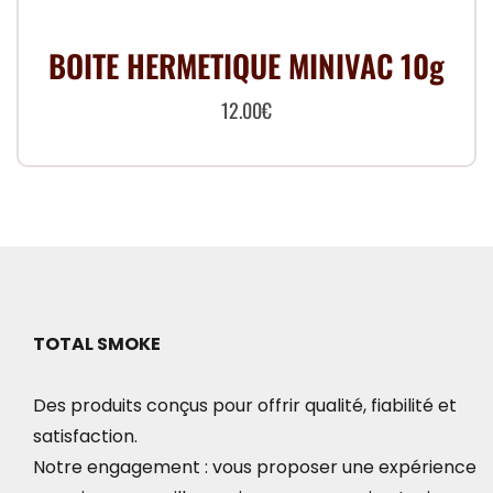
être
choisies
BOITE HERMETIQUE MINIVAC 10g
sur
la
12.00
€
page
du
produit
TOTAL SMOKE
Des produits conçus pour offrir qualité, fiabilité et
satisfaction.
Notre engagement : vous proposer une expérience