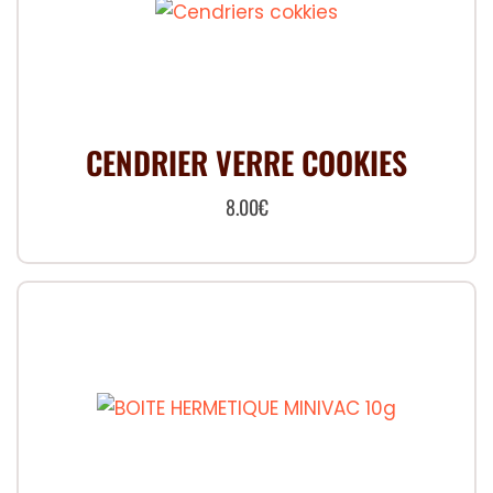
CENDRIER VERRE COOKIES
8.00
€
Ce
produit
a
plusieurs
variations.
Les
options
peuvent