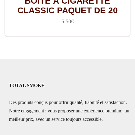
BOITE À CIGARETTE
sur
CLASSIC PAQUET DE 20
la
5.50
€
page
du
produit
TOTAL SMOKE
Des produits conçus pour offrir qualité, fiabilité et satisfaction.
Notre engagement : vous proposer une expérience premium, au
meilleur prix, avec un service toujours accessible.