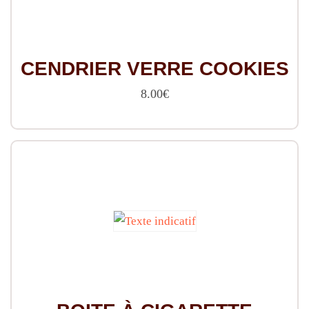
CENDRIER VERRE COOKIES
8.00
€
Ce
produit
a
plusieurs
variations.
Les
options
peuvent
être
choisies