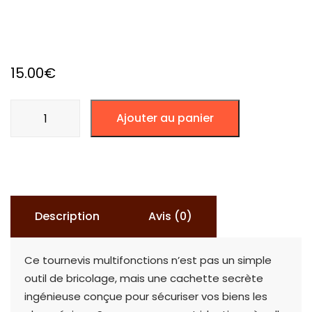
15.00
€
quantité
Ajouter au panier
de
Cachette
Tournevis
Multifonctions
Description
Avis (0)
Ce tournevis multifonctions n’est pas un simple
outil de bricolage, mais une cachette secrète
ingénieuse conçue pour sécuriser vos biens les