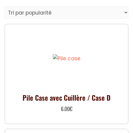
par
popularité
Pile Case avec Cuillère / Case D
6.00
€
Ce
produit