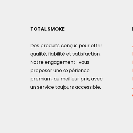
options
peuvent
être
TOTAL SMOKE
choisies
sur
Des produits conçus pour offrir
la
qualité, fiabilité et satisfaction.
page
Notre engagement : vous
du
proposer une expérience
produit
premium, au meilleur prix, avec
un service toujours accessible.