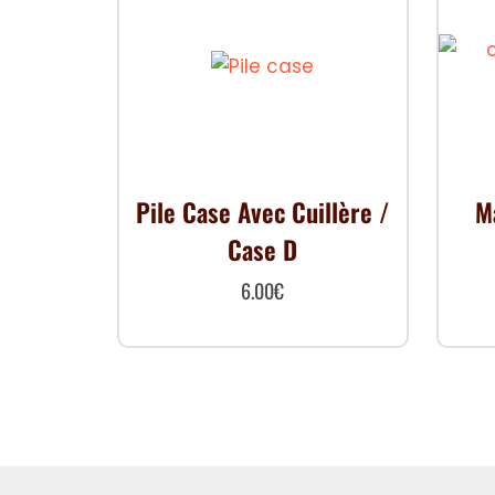
Pile Case Avec Cuillère /
M
Case D
6.00
€
Ce
produit
a
plusieurs
variations.
Les