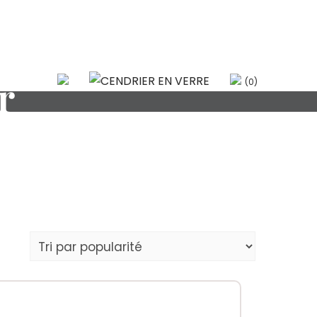
r
(0)