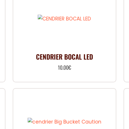
CENDRIER BOCAL LED
10.00
€
Ce
produit
a
plusieurs
variations.
Les
options