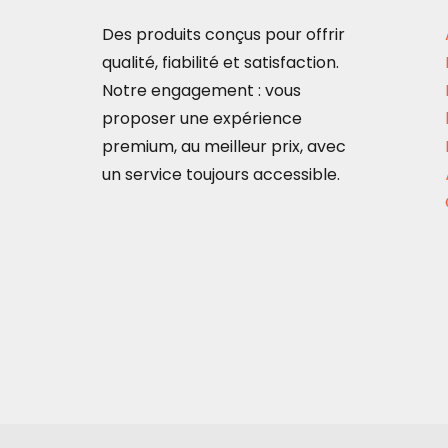
sur
Des produits conçus pour offrir
la
qualité, fiabilité et satisfaction.
page
Notre engagement : vous
du
proposer une expérience
produit
premium, au meilleur prix, avec
un service toujours accessible.