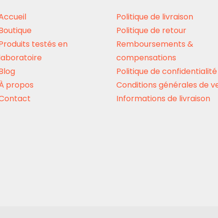
sur
Accueil
Politique de livraison
la
Boutique
Politique de retour
page
Produits testés en
Remboursements &
du
laboratoire
compensations
produit
Blog
Politique de confidentialité
À propos
Conditions générales de v
Contact
Informations de livraison