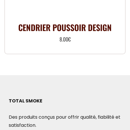
CENDRIER POUSSOIR DESIGN
8.00
€
Ce
produit
a
plusieurs
variations.
Les
options
TOTAL SMOKE
peuvent
Des produits conçus pour offrir qualité, fiabilité et
être
satisfaction.
choisies