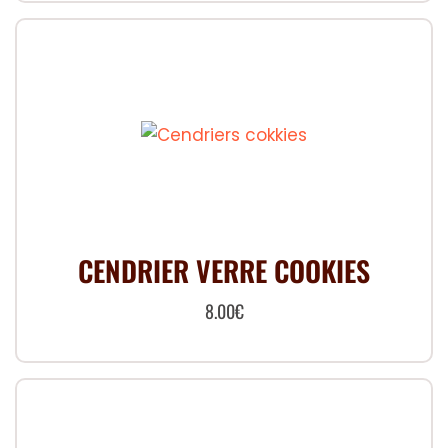
CENDRIER VERRE COOKIES
8.00
€
Ce
produit
a
plusieurs