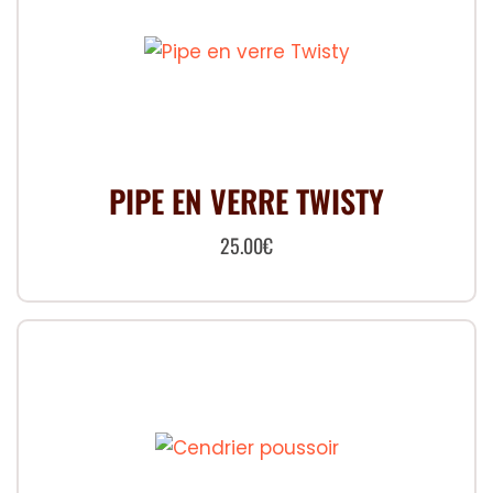
variations.
Les
options
peuvent
être
choisies
PIPE EN VERRE TWISTY
sur
la
25.00
€
page
du
produit