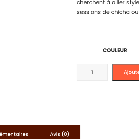
cherchent à allier styl
sessions de chicha ou 
COULEUR
quantité
Ajout
de
CENDRIER
BOCAL
LED
lémentaires
Avis (0)