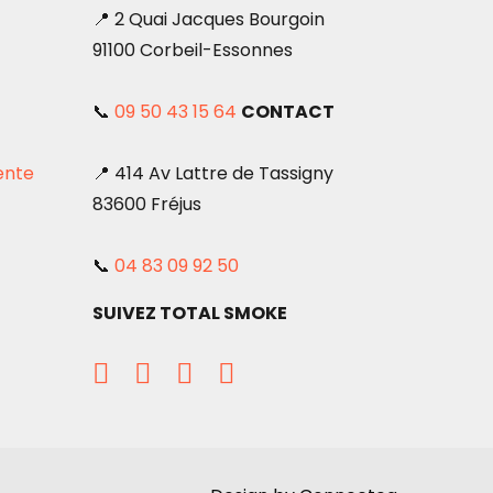
sur
📍 2 Quai Jacques Bourgoin
la
91100 Corbeil-Essonnes
page
du
📞
09 50 43 15 64
CONTACT
produit
ente
📍 414 Av Lattre de Tassigny
83600 Fréjus
📞
04 83 09 92 50
SUIVEZ TOTAL SMOKE