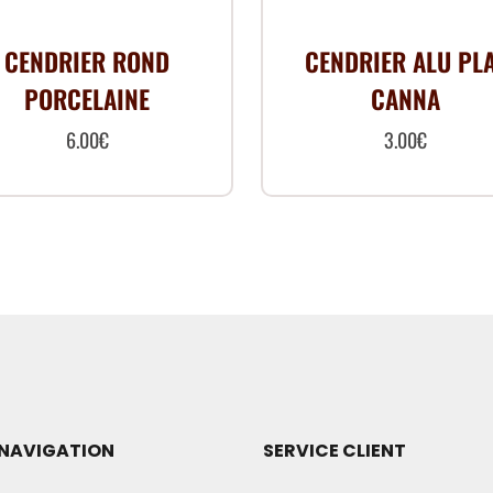
CENDRIER ROND
CENDRIER ALU PL
PORCELAINE
CANNA
6.00
€
3.00
€
Ce
Ce
produit
produit
a
a
plusieurs
plusieurs
variations.
variation
Les
Les
options
options
peuvent
peuvent
être
être
NAVIGATION
SERVICE CLIENT
choisies
choisies