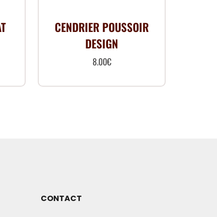
AT
CENDRIER POUSSOIR
DESIGN
8.00
€
Ce
produit
a
plusieurs
s.
variations.
Les
options
peuvent
être
CONTACT
choisies