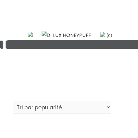
f
(0)