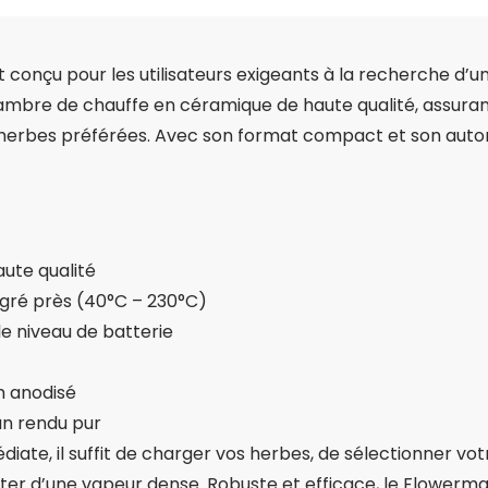
conçu pour les utilisateurs exigeants à la recherche d’
 chambre de chauffe en céramique de haute qualité, assu
herbes préférées. Avec son format compact et son autonomie
ute qualité
egré près (40°C – 230°C)
e niveau de batterie
m anodisé
un rendu pur
iate, il suffit de charger vos herbes, de sélectionner vo
er d’une vapeur dense. Robuste et efficace, le Flowerma