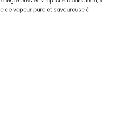
degré près et simplicité d’utilisation, il
ce de vapeur pure et savoureuse à