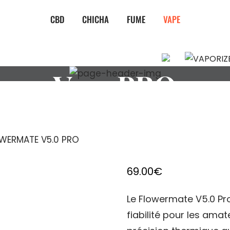
CBD
CHICHA
FUME
VAPE
R VAPORMAX F
V5.0 PRO
WERMATE V5.0 PRO
69.00
€
Le Flowermate V5.0 P
fiabilité pour les ama