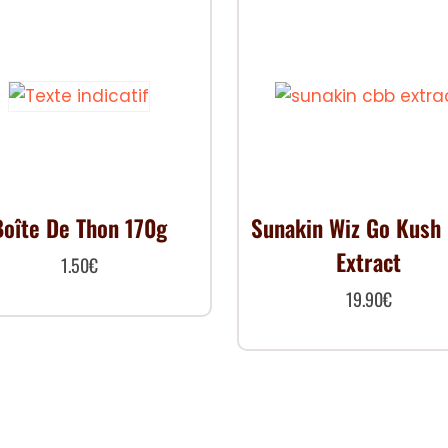
Boîte De Thon 170g
Sunakin Wiz Go Kush
Extract
1.50
€
19.90
€