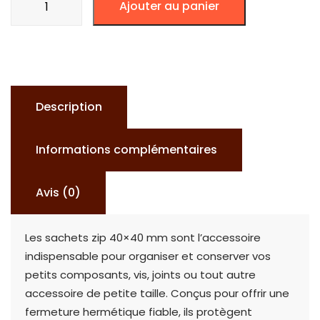
Ajouter au panier
de
SACHET
ZIP
40x40
x100
Description
Informations complémentaires
Avis (0)
Les sachets zip 40×40 mm sont l’accessoire
indispensable pour organiser et conserver vos
petits composants, vis, joints ou tout autre
accessoire de petite taille. Conçus pour offrir une
fermeture hermétique fiable, ils protègent