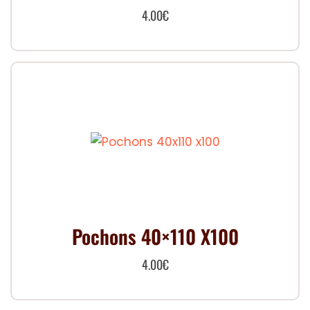
4.00
€
Pochons 40×110 X100
4.00
€