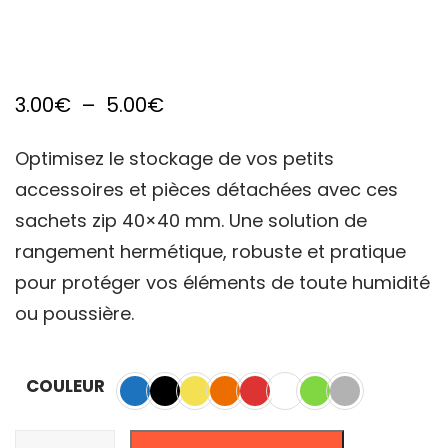
Plage
3.00
€
–
5.00
€
de
Optimisez le stockage de vos petits
prix :
accessoires et pièces détachées avec ces
3.00€
sachets zip 40×40 mm. Une solution de
à
rangement hermétique, robuste et pratique
5.00€
pour protéger vos éléments de toute humidité
ou poussière.
COULEUR
quantité