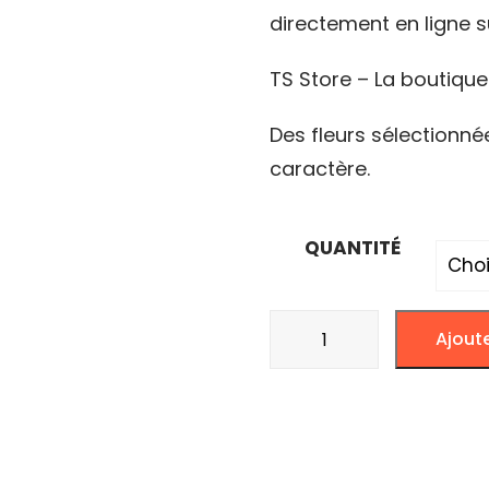
directement en ligne s
à
20.
TS Store – La boutiqu
Des fleurs sélectionnée
caractère.
QUANTITÉ
quantité
Ajout
de
CANNATONIC
-
BRONZE-