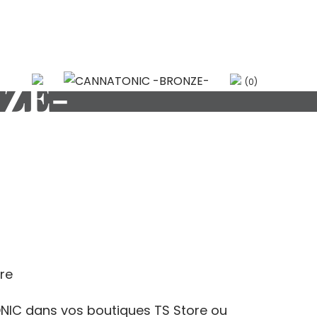
ZE-
(0)
ge
ore
:
0€
NIC dans vos boutiques TS Store ou