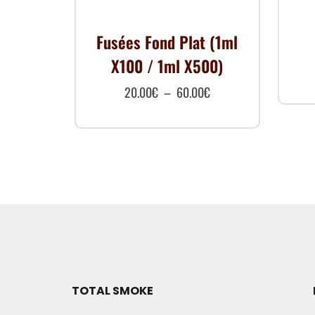
Fusées Fond Plat (1ml
X100 / 1ml X500)
Plage
20.00
€
–
60.00
€
de
Ce
prix :
produit
20.00€
a
à
plusieurs
60.00€
variations.
Les
options
peuvent
être
TOTAL SMOKE
choisies