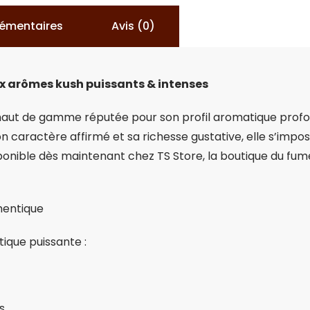
lémentaires
Avis (0)
 arômes kush puissants & intenses
ut de gamme réputée pour son profil aromatique profon
son caractère affirmé et sa richesse gustative, elle s’i
ponible dès maintenant chez TS Store, la boutique du fume
hentique
ique puissante :
s