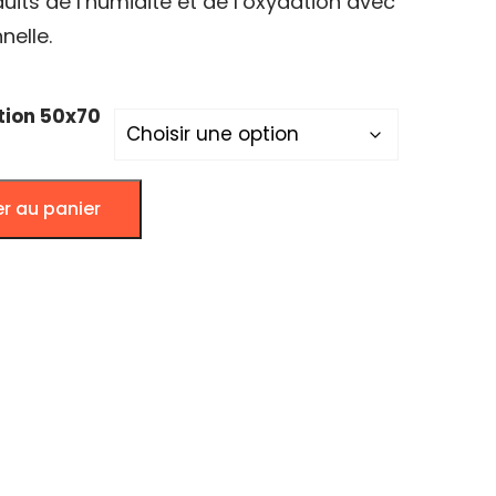
uits de l’humidité et de l’oxydation avec
nelle.
tion 50x70
er au panier