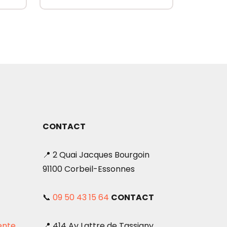
Ce
produit
a
plusieurs
variations.
Les
options
peuvent
être
CONTACT
choisies
sur
📍 2 Quai Jacques Bourgoin
la
91100 Corbeil-Essonnes
page
du
📞
09 50 43 15 64
CONTACT
produit
ente
📍 414 Av Lattre de Tassigny