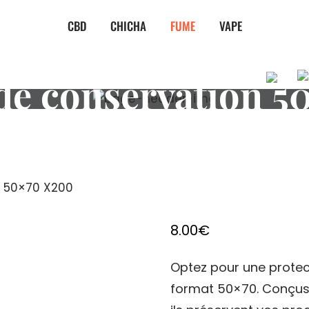
CBD
CHICHA
FUME
VAPE
de conservation 5
n 50×70 X200
8.00
€
Optez pour une prote
format 50×70. Conçus 