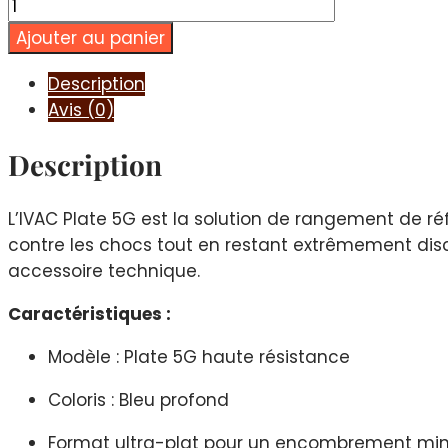
quantité
de
Ajouter au panier
IVAC
Plate
Description
5G
Avis (0)
-
Bleu
Description
L’IVAC Plate 5G est la solution de rangement de ré
contre les chocs tout en restant extrêmement dis
accessoire technique.
Caractéristiques :
Modèle : Plate 5G haute résistance
Coloris : Bleu profond
Format ultra-plat pour un encombrement mi