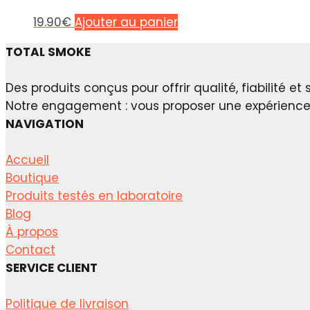
Les
19.90
€
Ajouter au panier
options
TOTAL SMOKE
peuvent
être
Des produits conçus pour offrir qualité, fiabilité et 
choisies
Notre engagement : vous proposer une expérience p
sur
NAVIGATION
la
page
Accueil
du
Boutique
produit
Produits testés en laboratoire
Blog
À propos
Contact
SERVICE CLIENT
Politique de livraison