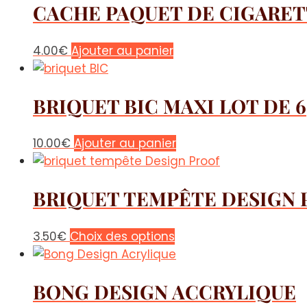
CACHE PAQUET DE CIGARET
4.00
€
Ajouter au panier
BRIQUET BIC MAXI LOT DE 6
10.00
€
Ajouter au panier
BRIQUET TEMPÊTE DESIGN
Ce
3.50
€
Choix des options
produit
a
BONG DESIGN ACCRYLIQUE
plusieurs
variations.