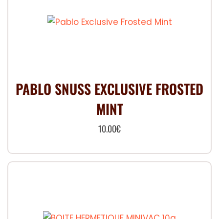
variations.
Les
options
peuvent
être
choisies
PABLO SNUSS EXCLUSIVE FROSTED
sur
MINT
la
page
10.00
€
du
produit