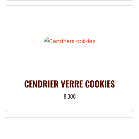
CENDRIER VERRE COOKIES
8.00
€
Ce
produit
a
plusieurs