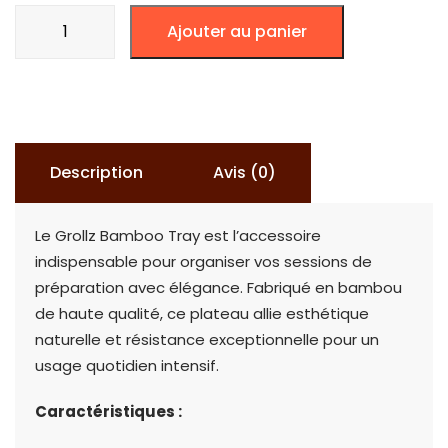
quantité
Ajouter au panier
de
Grollz
Bamboo
Tray
-
Description
Avis (0)
Plateau
de
Le Grollz Bamboo Tray est l’accessoire
Roulage
indispensable pour organiser vos sessions de
en
préparation avec élégance. Fabriqué en bambou
Bambou
de haute qualité, ce plateau allie esthétique
naturelle et résistance exceptionnelle pour un
usage quotidien intensif.
Caractéristiques :