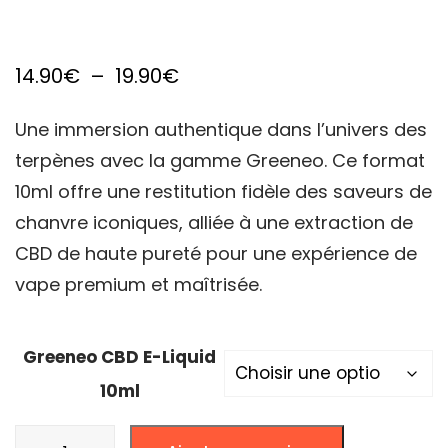
Plage
14.90
€
–
19.90
€
de
Une immersion authentique dans l’univers des
prix :
terpènes avec la gamme Greeneo. Ce format
14.90€
10ml offre une restitution fidèle des saveurs de
à
chanvre iconiques, alliée à une extraction de
19.90€
CBD de haute pureté pour une expérience de
vape premium et maîtrisée.
Greeneo CBD E-Liquid
10ml
quantité