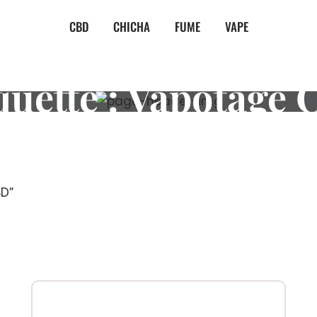
CBD
CHICHA
FUME
VAPE
quette :
Vapotage 
BD”