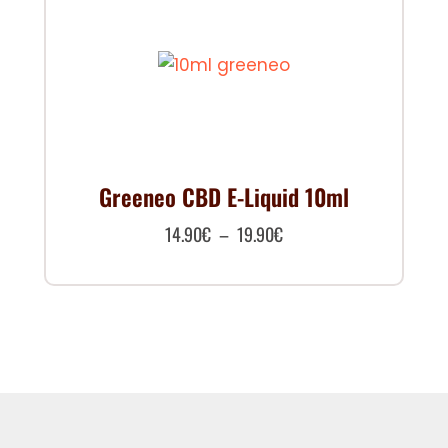
Greeneo CBD E-Liquid 10ml
Plage
14.90
€
–
19.90
€
de
Ce
prix :
produit
14.90€
a
à
plusieurs
19.90€
variations.
Les
options