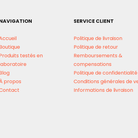
peuvent
être
NAVIGATION
SERVICE CLIENT
choisies
sur
Accueil
Politique de livraison
la
Boutique
Politique de retour
page
Produits testés en
Remboursements &
du
laboratoire
compensations
produit
Blog
Politique de confidentialité
À propos
Conditions générales de v
Contact
Informations de livraison