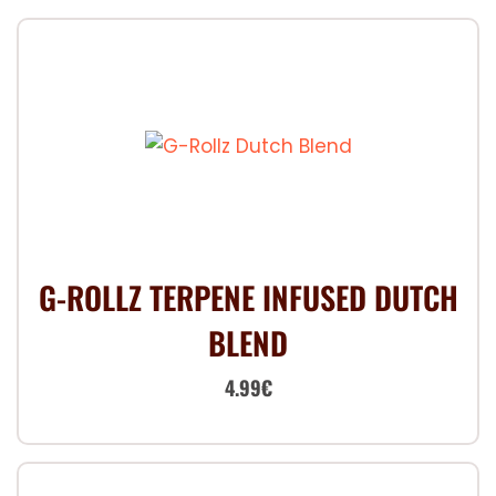
G-ROLLZ TERPENE INFUSED DUTCH
BLEND
Le
Le
4.99
€
prix
prix
initial
actuel
était :
est :