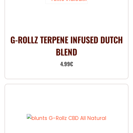
G-ROLLZ TERPENE INFUSED DUTCH
BLEND
Le
Le
4.99
€
prix
prix
initial
actuel
était :
est :
7.00€.
4.99€.