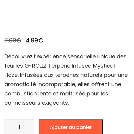
Le
Le
7.00
€
4.99
€
prix
prix
Découvrez l’expérience sensorielle unique des
initial
actuel
feuilles G-ROLLZ Terpene Infused Mystical
était :
est :
Haze. Infusées aux terpènes naturels pour une
7.00€.
4.99€.
aromaticité incomparable, elles offrent une
combustion lente et maîtrisée pour les
connaisseurs exigeants.
quantité
Ajouter au panier
de