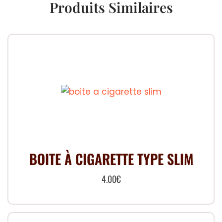
Produits Similaires
BOITE À CIGARETTE TYPE SLIM
4.00
€
Ce
produit