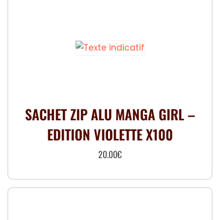
a
plusieurs
variations.
Les
options
peuvent
être
choisies
SACHET ZIP ALU MANGA GIRL –
sur
EDITION VIOLETTE X100
la
page
20.00
€
du
produit