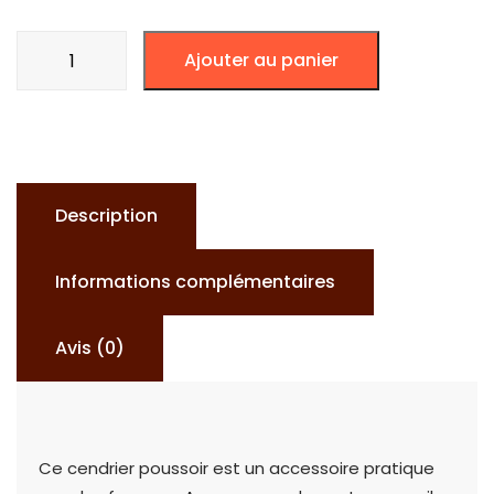
quantité
Ajouter au panier
de
CENDRIER
POUSSOIR
DESIGN
Description
Informations complémentaires
Avis (0)
Ce cendrier poussoir est un accessoire pratique