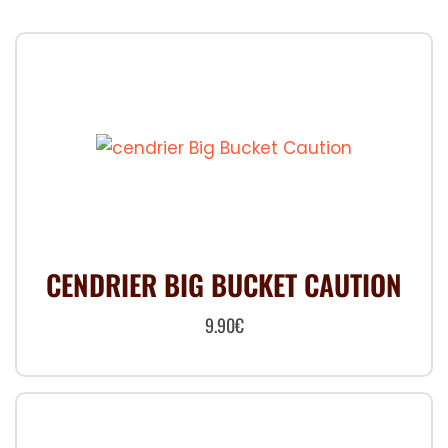
CENDRIER BIG BUCKET CAUTION
9.90
€
Ce
produit
a