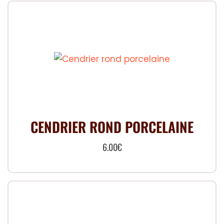
CENDRIER ROND PORCELAINE
6.00
€
Ce
produit
a
plusieurs